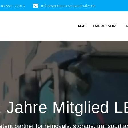
+49 8671 72015
info@spedition-schwanthaler.de
AGB
IMPRESSUM
D
 Jahre Mitglied 
tent partner for removals, storage, transport 